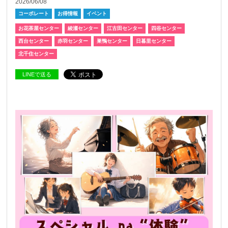
2026/06/08
コーポレート
お得情報
イベント
お花茶屋センター
綾瀬センター
江古田センター
四谷センター
西台センター
赤羽センター
巣鴨センター
日暮里センター
北千住センター
LINEで送る