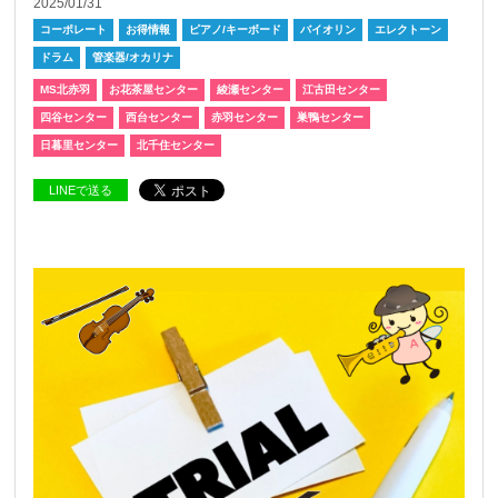
2025/01/31
コーポレート
お得情報
ピアノ/キーボード
バイオリン
エレクトーン
ドラム
管楽器/オカリナ
MS北赤羽
お花茶屋センター
綾瀬センター
江古田センター
四谷センター
西台センター
赤羽センター
巣鴨センター
日暮里センター
北千住センター
LINEで送る