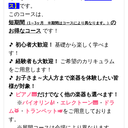
ス】
です。
このコースは、
短期間
の
（1～3ヶ月 ※期間はコースにより異なります。）
お得なコース
です！
🎵
初心者大歓迎！
基礎から楽しく学べま
す！
🎵
経験者も大歓迎！
ご希望のカリキュラム
をご用意します！
🎵
お子さま～大人方まで楽器を体験したい皆
様が対象！
🎵
ピアノ🎹
だけでなく他の楽器も選べます！
※
バイオリン🎻
・
エレクトーン🎹
・
ドラ
ム🥁
・
トランペット🎺
をご用意しておりま
す。
※展開コースは会場により異なります。