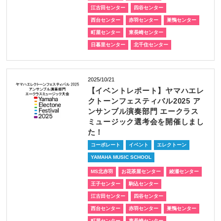
江古田センター
四谷センター
西台センター
赤羽センター
巣鴨センター
町屋センター
東長崎センター
日暮里センター
北千住センター
2025/10/21
【イベントレポート】ヤマハエレ
クトーンフェスティバル2025 ア
ンサンブル演奏部門 エークラス
ミュージック選考会を開催しまし
た！
コーポレート
イベント
エレクトーン
YAMAHA MUSIC SCHOOL
MS北赤羽
お花茶屋センター
綾瀬センター
王子センター
駒込センター
江古田センター
四谷センター
西台センター
赤羽センター
巣鴨センター
町屋センター
東長崎センター