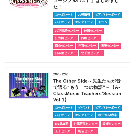
ュージフルパス）」はじめまし
た！
コーポレート
お得情報
ピアノ/キーボード
バイオリン
エレクトーン
ドラム
お花茶屋センター
綾瀬センター
江古田センター
四谷センター
西台センター
赤羽センター
巣鴨センター
日暮里センター
北千住センター
2025/12/26
The Other Side～先生たちが音
で語る“もう一つの物語”～【A-
ClassMusic Teachers’Session
Vol.1】
コーポレート
イベント
ピアノ/キーボード
バイオリン
エレクトーン
ボーカル/声楽
MS北赤羽
お花茶屋センター
綾瀬センター
王子センター
駒込センター