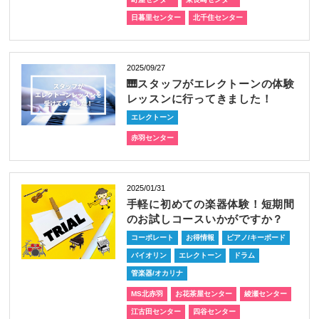
日暮里センター
北千住センター
2025/09/27
🎹スタッフがエレクトーンの体験
レッスンに行ってきました！
エレクトーン
赤羽センター
2025/01/31
手軽に初めての楽器体験！短期間
のお試しコースいかがですか？
コーポレート
お得情報
ピアノ/キーボード
バイオリン
エレクトーン
ドラム
管楽器/オカリナ
MS北赤羽
お花茶屋センター
綾瀬センター
江古田センター
四谷センター