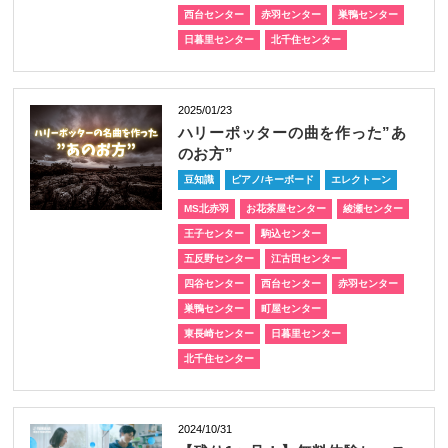
西台センター
赤羽センター
巣鴨センター
日暮里センター
北千住センター
2025/01/23
ハリーポッターの曲を作った”あ
のお方”
豆知識
ピアノ/キーボード
エレクトーン
MS北赤羽
お花茶屋センター
綾瀬センター
王子センター
駒込センター
五反野センター
江古田センター
四谷センター
西台センター
赤羽センター
巣鴨センター
町屋センター
東長崎センター
日暮里センター
北千住センター
2024/10/31