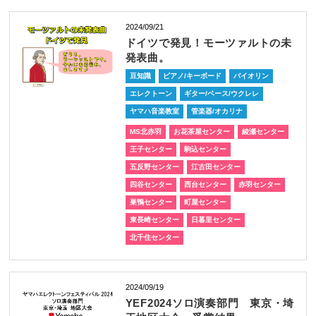
2024/09/21
ドイツで発見！モーツァルトの未
発表曲。
豆知識
ピアノ/キーボード
バイオリン
エレクトーン
ギター/ベース/ウクレレ
ヤマハ音楽教室
管楽器/オカリナ
MS北赤羽
お花茶屋センター
綾瀬センター
王子センター
駒込センター
五反野センター
江古田センター
四谷センター
西台センター
赤羽センター
巣鴨センター
町屋センター
東長崎センター
日暮里センター
北千住センター
2024/09/19
YEF2024ソロ演奏部門 東京・埼