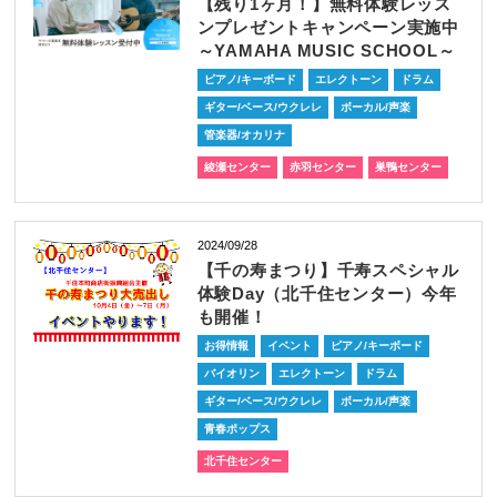
【残り1ヶ月！】無料体験レッス
ンプレゼントキャンペーン実施中
～YAMAHA MUSIC SCHOOL～
ピアノ/キーボード
エレクトーン
ドラム
ギター/ベース/ウクレレ
ボーカル/声楽
管楽器/オカリナ
綾瀬センター
赤羽センター
巣鴨センター
2024/09/28
【千の寿まつり】千寿スペシャル
体験Day（北千住センター）今年
も開催！
お得情報
イベント
ピアノ/キーボード
バイオリン
エレクトーン
ドラム
ギター/ベース/ウクレレ
ボーカル/声楽
青春ポップス
北千住センター