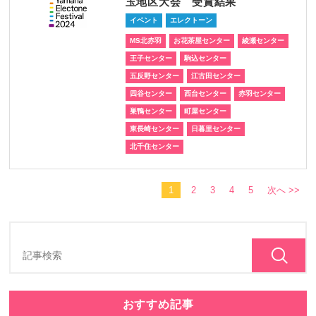
玉地区大会 受賞結果
イベント
エレクトーン
MS北赤羽
お花茶屋センター
綾瀬センター
王子センター
駒込センター
五反野センター
江古田センター
四谷センター
西台センター
赤羽センター
巣鴨センター
町屋センター
東長崎センター
日暮里センター
北千住センター
1
2
3
4
5
次へ >>
おすすめ記事