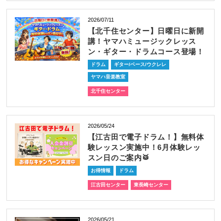
2026/07/11
【北千住センター】日曜日に新開
講！ヤマハミュージックレッス
ン・ギター・ドラムコース登場！
ドラム
ギター/ベース/ウクレレ
ヤマハ音楽教室
北千住センター
2026/05/24
【江古田で電子ドラム！】無料体
験レッスン実施中！6月体験レッ
スン日のご案内🥁
お得情報
ドラム
江古田センター
東長崎センター
2026/05/21