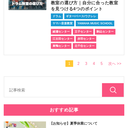
教室の選び方｜自分に合った教室
を見つける4つのポイント
ドラム
ギター/ベース/ウクレレ
ヤマハ音楽教室
YAMAHA MUSIC SCHOOL
綾瀬センター
王子センター
駒込センター
江古田センター
赤羽センター
巣鴨センター
北千住センター
1
2
3
4
5
次へ >>
おすすめ記事
【お知らせ】夏季休業について