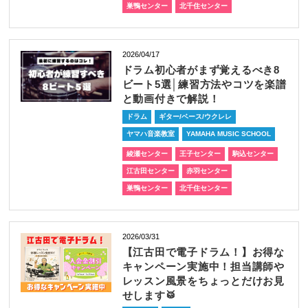
巣鴨センター
北千住センター
2026/04/17
ドラム初心者がまず覚えるべき8
ビート5選│練習方法やコツを楽譜
と動画付きで解説！
ドラム
ギター/ベース/ウクレレ
ヤマハ音楽教室
YAMAHA MUSIC SCHOOL
綾瀬センター
王子センター
駒込センター
江古田センター
赤羽センター
巣鴨センター
北千住センター
2026/03/31
【江古田で電子ドラム！】お得な
キャンペーン実施中！担当講師や
レッスン風景をちょっとだけお見
せします🥁