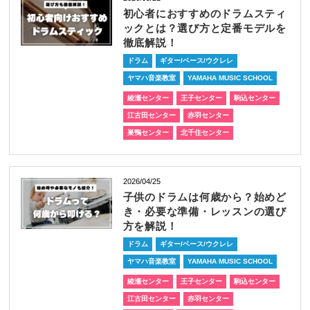
初心者におすすめのドラムスティ
ックとは？選び方と定番モデルを
徹底解説！
ドラム
ギター/ベース/ウクレレ
ヤマハ音楽教室
YAMAHA MUSIC SCHOOL
綾瀬センター
王子センター
駒込センター
江古田センター
赤羽センター
巣鴨センター
北千住センター
2026/04/25
子供のドラムは何歳から？始めど
き・必要な準備・レッスンの選び
方を解説！
ドラム
ギター/ベース/ウクレレ
ヤマハ音楽教室
YAMAHA MUSIC SCHOOL
綾瀬センター
王子センター
駒込センター
江古田センター
赤羽センター