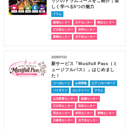
ックのドラムコースをご紹介｜楽
しく学べる5つの魅力
ドラム
綾瀬センター
王子センター
駒込センター
江古田センター
赤羽センター
巣鴨センター
北千住センター
2026/07/22
新サービス「Musifull Pass（ミ
ュージフルパス）」はじめまし
た！
コーポレート
お得情報
ピアノ/キーボード
バイオリン
エレクトーン
ドラム
お花茶屋センター
綾瀬センター
江古田センター
四谷センター
西台センター
赤羽センター
巣鴨センター
日暮里センター
北千住センター