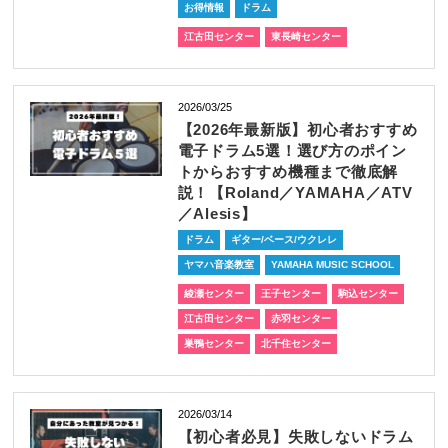
お得情報
ドラム
江古田センター
東長崎センター
2026/03/25
【2026年最新版】初心者おすすめ
電子ドラム5選！選び方のポイン
トからおすすめ機種まで徹底解
説！【Roland／YAMAHA／ATV
／Alesis】
ドラム
ギター/ベース/ウクレレ
ヤマハ音楽教室
YAMAHA MUSIC SCHOOL
綾瀬センター
王子センター
駒込センター
江古田センター
赤羽センター
巣鴨センター
北千住センター
2026/03/14
【初心者必見】失敗しないドラム