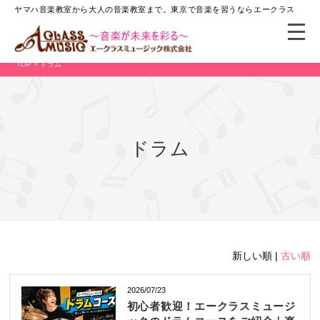
ヤマハ音楽教室から大人の音楽教室まで。
東京で音楽を習うならエークラス
TOP
> ドラム
ドラム
新しい順 |
古い順
2026/07/23
初心者歓迎！エークラスミュージ