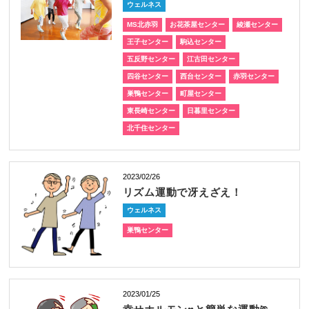
ウェルネス
MS北赤羽
お花茶屋センター
綾瀬センター
王子センター
駒込センター
五反野センター
江古田センター
四谷センター
西台センター
赤羽センター
巣鴨センター
町屋センター
東長崎センター
日暮里センター
北千住センター
2023/02/26
リズム運動で冴えざえ！
ウェルネス
巣鴨センター
2023/01/25