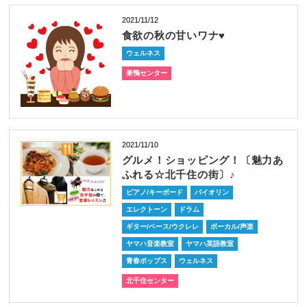
2021/11/12
食欲の秋の甘いワナ♥
ウェルネス
巣鴨センター
2021/11/10
グルメ！ショッピング！〔魅力あ
ふれる☆北千住の街〕♪
ピアノ/キーボード
バイオリン
エレクトーン
ドラム
ギター/ベース/ウクレレ
ボーカル/声楽
ヤマハ音楽教室
ヤマハ英語教室
青春ポップス
ウェルネス
北千住センター