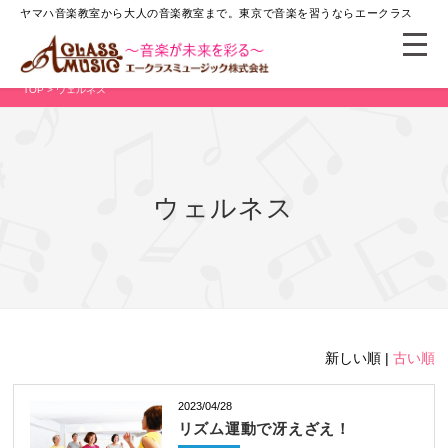
ヤマハ音楽教室から大人の音楽教室まで。
東京で音楽を習うならエークラス
TOP
> ウェルネス
ウェルネス
新しい順 |
古い順
2023/04/28
リズム運動で冴えざえ！